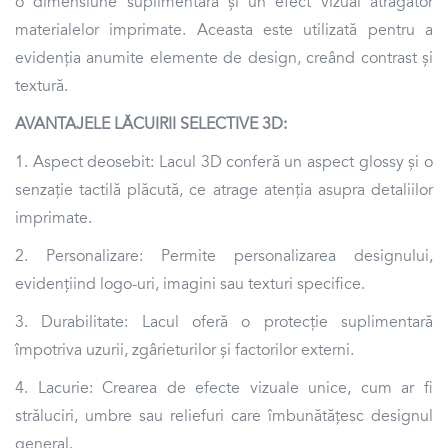
o dimensiune suplimentară și un efect vizual atrăgător
materialelor imprimate. Aceasta este utilizată pentru a
evidenția anumite elemente de design, creând contrast și
textură.
AVANTAJELE LĂCUIRII SELECTIVE 3D:
1. Aspect deosebit: Lacul 3D conferă un aspect glossy și o
senzație tactilă plăcută, ce atrage atenția asupra detaliilor
imprimate.
2. Personalizare: Permite personalizarea designului,
evidențiind logo-uri, imagini sau texturi specifice.
3. Durabilitate: Lacul oferă o protecție suplimentară
împotriva uzurii, zgârieturilor și factorilor externi.
4. Lacurie: Crearea de efecte vizuale unice, cum ar fi
străluciri, umbre sau reliefuri care îmbunătățesc designul
general.