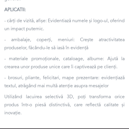
APLICATII:
- cărți de vizită, afișe: Evidentiază numele și logo-ul, oferind
un impact puternic.
- ambalaje, coperți, meniuri: Crește atractivitatea
produselor, făcându-le să iasă în evidență
- materiale promoționale, cataloage, albume: Ajută la
crearea unor produse unice care îi captivează pe clienți.
- brosuri, pliante, felicitari, mape prezentare: evidențiază
textul, atrăgând mai multă atenție asupra mesajelor
Utilizând lacuirea selectivă 3D, poți transforma orice
produs într-o piesă distinctivă, care reflectă calitate și
inovație.