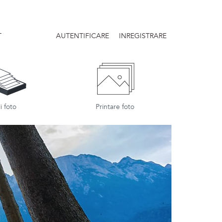
×
T
AUTENTIFICARE
INREGISTRARE
i foto
Printare foto