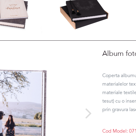
Album fot
Coperta albumul
materialelor te
materiale texti
tesut) cu o inse
prin gravura las
Cod Model: 07