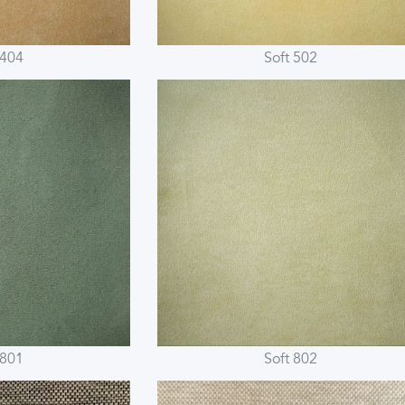
 404
Soft 502
 801
Soft 802