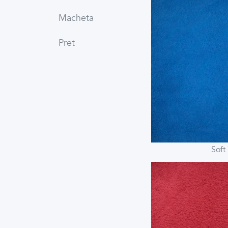
Macheta
Pret
Soft