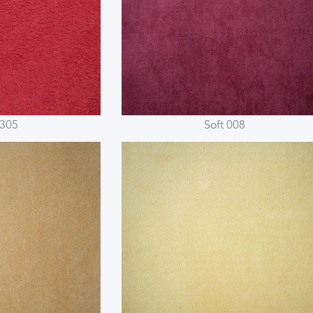
 305
Soft 008