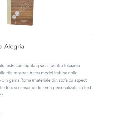
o Alegria
ui este conceputa special pentru folosirea
xtile din mostrar. Acest model imbina noile
le din gama Roma (materiale din stofa cu aspect
rtie foto si o insertie de lemn personalizata cu text
er.
1